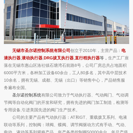
无锡市圣尔诺控制系统有限公司
创立于2010年，主营产品：
电
液执行器
,
液动执行器
,
DRG拔叉执行器
,
直行程执行器
等，
生产工厂座
落在
无锡市惠山区洛社镇石塘湾石前路8号
，公司厂房总共占地面积
6000平方米，各种加工设备60余台，工人80多名，其中高中层技术
10余名，拥有无锡、成都、无锡（出口）等销售中心，产品销售服
务遍布全国。
圣尔诺控制系统
有限公司致力于气动执行器、气动阀门、气动调
节阀等自动化阀门的开发和研究，拥有先进的阀门加工制造，检测等
专用设备,引进美国先进的阀门生产技术。
公司的主要产品有气动执行器：AT和GT、重载拨叉系列、电液
联动等系列，控制阀：球阀、蝶阀、调节阀驱动方式有手动、气动、
电动、液动等系列规格产品，年产各类控制阀50000余台，年总产值