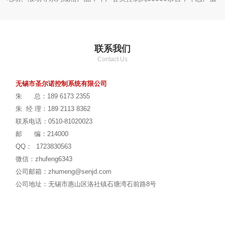
达6000万左右。
公司产品主要用于化工，环保、制药、电厂等行业。我公司经过
多年的发展逐渐形成科学的管理体系，多年的行业经验和雄厚的研发
联系我们
技术，先进的制造工艺以及完善的售后服务。
Contact Us
无锡市圣尔诺坚持以质量求生存，诚信求发展为公司经营理念，
力求把
圣尔诺控制系统
打造成控制阀领域行业专业品牌。
无锡市圣尔诺控制系统有限公司
朱 总：189 6173 2355
朱 经 理：189 2113 8362
联系电话：0510-81020023
邮 编：214000
QQ： 1723830563
微信：zhufeng6343
公司邮箱：zhumeng@senjd.com
公司地址：
无锡市惠山区洛社镇石塘湾石前路8号