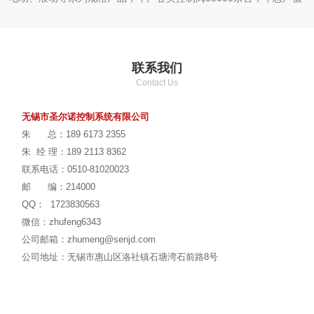
达6000万左右。
公司产品主要用于化工，环保、制药、电厂等行业。我公司经过
多年的发展逐渐形成科学的管理体系，多年的行业经验和雄厚的研发
联系我们
技术，先进的制造工艺以及完善的售后服务。
Contact Us
无锡市圣尔诺坚持以质量求生存，诚信求发展为公司经营理念，
力求把
圣尔诺控制系统
打造成控制阀领域行业专业品牌。
无锡市圣尔诺控制系统有限公司
朱 总：189 6173 2355
朱 经 理：189 2113 8362
联系电话：0510-81020023
邮 编：214000
QQ： 1723830563
微信：zhufeng6343
公司邮箱：zhumeng@senjd.com
公司地址：
无锡市惠山区洛社镇石塘湾石前路8号