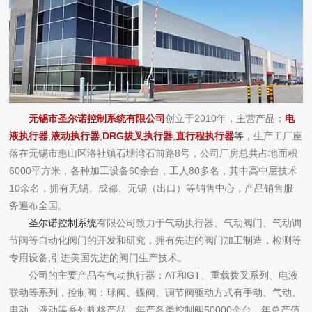
无锡市圣尔诺控制系统有限公司
创立于2010年，主营产品：
电
液执行器
,
液动执行器
,
DRG拔叉执行器
,
直行程执行器
等，
生产工厂座
落在
无锡市惠山区洛社镇石塘湾石前路8号
，公司厂房总共占地面积
6000平方米，各种加工设备60余台，工人80多名，其中高中层技术
10余名，拥有无锡、成都、无锡（出口）等销售中心，产品销售服
务遍布全国。
圣尔诺控制系统
有限公司致力于气动执行器、气动阀门、气动调
节阀等自动化阀门的开发和研究，拥有先进的阀门加工制造，检测等
专用设备,引进美国先进的阀门生产技术。
公司的主要产品有气动执行器：AT和GT、重载拨叉系列、电液
联动等系列，控制阀：球阀、蝶阀、调节阀驱动方式有手动、气动、
电动、液动等系列规格产品，年产各类控制阀50000余台，年总产值