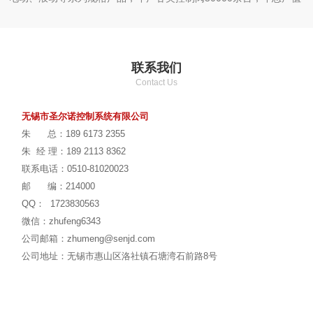
达6000万左右。
公司产品主要用于化工，环保、制药、电厂等行业。我公司经过
多年的发展逐渐形成科学的管理体系，多年的行业经验和雄厚的研发
联系我们
技术，先进的制造工艺以及完善的售后服务。
Contact Us
无锡市圣尔诺坚持以质量求生存，诚信求发展为公司经营理念，
力求把
圣尔诺控制系统
打造成控制阀领域行业专业品牌。
无锡市圣尔诺控制系统有限公司
朱 总：189 6173 2355
朱 经 理：189 2113 8362
联系电话：0510-81020023
邮 编：214000
QQ： 1723830563
微信：zhufeng6343
公司邮箱：zhumeng@senjd.com
公司地址：
无锡市惠山区洛社镇石塘湾石前路8号