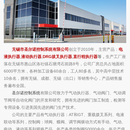
无锡市圣尔诺控制系统有限公司
创立于2010年，主营产品：
电
液执行器
,
液动执行器
,
DRG拔叉执行器
,
直行程执行器
等，
生产工厂座
落在
无锡市惠山区洛社镇石塘湾石前路8号
，公司厂房总共占地面积
6000平方米，各种加工设备60余台，工人80多名，其中高中层技术
10余名，拥有无锡、成都、无锡（出口）等销售中心，产品销售服
务遍布全国。
圣尔诺控制系统
有限公司致力于气动执行器、气动阀门、气动调
节阀等自动化阀门的开发和研究，拥有先进的阀门加工制造，检测等
专用设备,引进美国先进的阀门生产技术。
公司的主要产品有气动执行器：AT和GT、重载拨叉系列、电液
联动等系列，控制阀：球阀、蝶阀、调节阀驱动方式有手动、气动、
电动、液动等系列规格产品，年产各类控制阀50000余台，年总产值